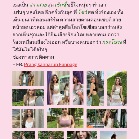
เธอเป็น
สาวสวย
สุด
เซีกซี่
ขยี้ใจหนุ่มๆ ทำเอา
แฟนๆ หลงใหล อีกครั้งกับลุค ที่
โชว์
สด ทั้งร้องเอง ทั้ง
เต้น บนเวทีคอนเสริร์ต ความสวยตามคอนเซปต์ สวย
หน้าสด เอวลอย แต่ล่าสุดสื่อโลกโซเชียล บอกว่าหลัง
จากเห็นชุกและได้ยิน เสียงร้อง โดยหลายคนบอกว่า
ร้องเหมือนเสียงไม่ออก หรือบางคนบอกว่า
กระโปรง
ที่
ใส่มันไม่ได้จริงๆ
ช่องทางการติดตาม
– FB.
Prang kannarun Fanpage