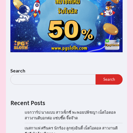
Search
Search
Recent Posts
แจกวาร์ป นางแบบ สาวเซ็กซี่ พะพอยปพิชญา เน็ตไอดอล
สาวงานดีบอกต่อ แซ่บซี๊ด จี๊ดจ๊าด
เนสกาแฟ ศรีนคร นักร้อง ลูกทุ่งอินดี้ เน็ตไอดอล สาวงานดี