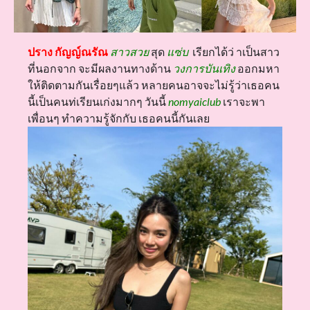
ปราง กัญญ์ณรัณ
สาวสวย
สุด
แซ่บ
เรียกได้ว่ าเป็นสาว
ที่นอกจาก จะมีผลงานทางด้าน
วงการบันเทิง
ออกมหา
ให้ติดตามกันเรื่อยๆแล้ว หลายคนอาจจะไม่รู้ว่าเธอคน
นี้เป็นคนท่เรียนเก่งมากๆ วันนี้
nomyaiclub
เราจะพา
เพื่อนๆ ทำความรู้จักกับ เธอคนนี้กันเลย