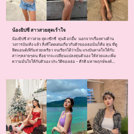
น้องยิปซี สาวสวยสุดเร้าใจ
น้องยิปซี สาวสวย สุด เซ๊กซี่ หุ่นดี อกอึ๋ม นอกจากเรื่องทางด้าน
วงการบันเทิง แล้ว สิ่งที่โดดเด่นเกี่ยวกับตัวของเธอนั่นก็คือ หุ่น ที่ดู
ฟิตแอนด์เฟิร์มสวยเพรียว จนเรียกได้ว่าเป็น แรงบันดาลใจให้กับ
สาวๆหลายๆคน ที่อยากจะเปลี่ยนแปลงหุ่นตัวเอง ให้สวยและเพิ่ม
ความมั่นใจให้กับตัวเอง ประวัติของเธอ – คีรติ มหาพฤกษ์พงค์…