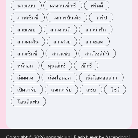
นางแบบ
ผลงานเซ็กซี่
พริตตี้
ภาพเซ็กซี่
วงการบันเทิง
วาร์ป
สวยแซ่บ
สาวงานดี
สาวน่ารัก
สาวผมสั้น
สาวสวย
สาวฮอต
สาวเซ็กซี่
สาวแซ่บ
สาวไซส์มินิ
หน้าอก
หุ่นเอ็กซ์
เซ๊กซี่
เด็ดดวง
เน็ตไอดอล
เน็ตไอดอลสาว
เปิดวาร์ป
แจกวาร์ป
แซ่บ
โชว์
โอนลี่แฟน
Copyright © 2026
nomyaiclub
| Flash News by
Ascendoor
|