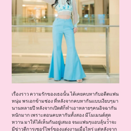
เรื่องราว ความรักของเธอนั้น ได้เคยคบหากับอดีตแฟน
หนุ่ม พรเอกข้ามช่อง ที่หลังจากคบหากันแบบเงียบๆมา
นานหลายปี หลังจากเปิดตัก็ทำเอาหลายๆคนอิจฉากัน
หนักมาก เพราะตอนคบหากันทั้งสอง มีโมเมนต์สุด
หวาน มาให้ได้เห็นกันอยู่เสมอ จนเแฟนๆแอบลุ้นว่้าจะ
มีข่าวดีการเซอร์ไพร์ของแต่งงานเมื่อไหร่ แต่หลังจาก