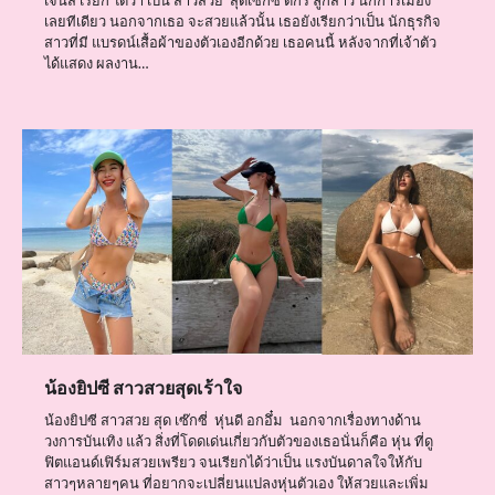
เลยทีเดียว นอกจากเธอ จะสวยแล้วนั้น เธอยังเรียกว่าเป็น นักธุรกิจ
สาวที่มี แบรดน์เสื้อผ้าของตัวเองอีกด้วย เธอคนนี้ หลังจากที่เจ้าตัว
ได้แสดง ผลงาน…
น้องยิปซี สาวสวยสุดเร้าใจ
น้องยิปซี สาวสวย สุด เซ๊กซี่ หุ่นดี อกอึ๋ม นอกจากเรื่องทางด้าน
วงการบันเทิง แล้ว สิ่งที่โดดเด่นเกี่ยวกับตัวของเธอนั่นก็คือ หุ่น ที่ดู
ฟิตแอนด์เฟิร์มสวยเพรียว จนเรียกได้ว่าเป็น แรงบันดาลใจให้กับ
สาวๆหลายๆคน ที่อยากจะเปลี่ยนแปลงหุ่นตัวเอง ให้สวยและเพิ่ม