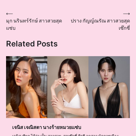
Post
⟵
⟶
มุก นรินทร์รักษ์ สาวสวยสุด
ปราง กัญญ์ณรัณ สาวสวยสุด
navigation
แซ่บ
เซ๊กซี่
Related Posts
เจนิส เจณิสตา นางร้ายหมวยแซ่บ
เจนิส เรียก ได้ว่า เป็น สาวสวย สุดเซ๊กซี่ ดีกรี ลูกสาว นักการเมือง