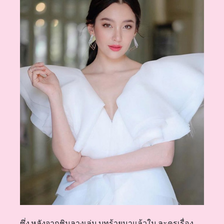
ซึ่ง หลังจากชิมลางเล่น บทร้ายมาแล้วใน ละครเรื่อง