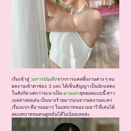
เริ่มเข้าสู่
วงการบันเทิง
จากการแคสติ้งงานต่าง ๆ จน
ผลงานเข้าตาช่อง 3 และ ได้เซ็นสัญญา เป็นนักแสดง
ในสังกัด แต่กว่าจะมาเป็น
นางเอก
สุดฮอตแบบนี้ สาว
เบลล่าเคยเล่น เป็นนางร้ายมาก่อนจากผลงานละคร
เรื่องแรก คือ รอยมาร ในบทบาทของ เมธาวี ที่เล่นได้
สมบทบาทจนคนดูหมั่นไส้ไม่น้อยเลยล่ะ