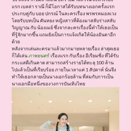
แรก เบลล่า ราณี ก็มีโอกาสได้รับบทนางเอกครั้งแรก
ประกบคู่กับ บอย ปกรณ์ ในละครเรื่อง พรพรหมอลเวง
โดยรับบทเป็น ตันหยง หญิงสาวที่ต้องมาสลับร่างสลับ
วิญญาณ กับ น้องเมย์ ซึ่งจากละครเรื่องนี้ทำให้เธอเป็น
ที่รู้จักมากขึ้น แถมยังเป็นการแจ้งเกิดให้น้องอันดาอีก
ด้วย
หลังจากเล่นละครมาแล้วมากมายหลายเรื่อง ล่าสุดเธอ
ก็ได้เล่น
ภาพยนตร์
เรื่องแรก กับเรื่อง อีเรียมซิ่ง ที่ได้รับ
กระแสดีเกินคาด สามารถสร้างรายได้ทะลุ 100 ล้าน
ไปแล้วเป็นที่เรียบร้อย ภายในเวลาแค่ 1 สัปดาห์ นั่นจึง
ทำให้เธอกลายเป็นนางเอกร้อยล้าน ที่สมกับการเป็น
นางเอกมือหนึ่งของวงการบันเทิงไทย