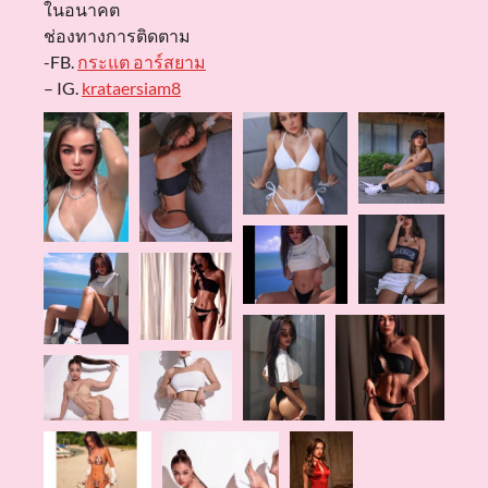
ในอนาคต
ช่องทางการติดตาม
-FB.
กระแต อาร์สยาม
– IG.
krataersiam8