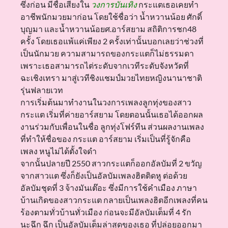
ซึ่งก่อน มีชื่อเสียงใน
วงการบันเทิง
กระแตเธอเคยทำ
อาชีพนักมวยมาก่อน โดยใช้ชื่อว่า น้ำหวานน้อย ศักดิ์
บุญมา และน้ำหวานน้อยศ.อาร์สยาม สถิติการชก48
ครั้ง โดยเธอแพ้แค่เพียง 2 ครั้งเท่านั้นบอกเลยว่าช่วงที่
เป็นนักมวย ความสามารถของกระแตก็ไม่ธรรมดา
เพราะเธอสามารถไต่ระดับจากเวทีระดับจังหวัดที่
ฉะเชิงเทรา มาสู่เวทีชิงแชมป์มวยไทยหญิงนานาชาติ
รุ่นฟลายเวท
การเริ่มต้นมาทำงานในวงการเพลงลูกทุ่งของสาว
กระแต เริ่มที่ค่ายอาร์สยาม โดยตอนนั้นเธอได้ออกผล
งานร่วมกับเพื่อนในชื่อ ลูกทุ่งโฟร์ทีน ส่วนผลงานเพลง
ที่ทำให้ชื่อของ กระแต อาร์สยาม เริ่มเป็นที่รู้จักคือ
เพลง หนูไม่ได้ตั้งใจดำ
จากนั้นปลายปี 2550 สาวกระแตก็ออกอัลบัมที่ 2 ขวัญ
จากสาวแต ซึ่งก็ยังเป็นอัลบัมเพลงฮิตติดหู ต่อด้วย
อัลบัมชุดที่ 3 จ้างมันเต๊อะ ซึ่งมีการใช้คำเมือง ภาษา
บ้านเกิดของสาวกระแต กลายเป็นเพลงฮิตอีกเพลงที่คน
ร้องตามทั่วบ้านทั่วเมือง ก่อนจะมีอัลบัมเต็มที่ 4 รัก
นะฉึก ฉึก เป็นอัลบัมเต็มล่าสุดของเธอ ที่ปล่อยออกมา