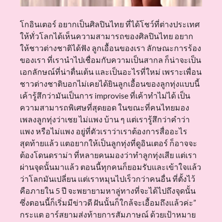
โกอินเตอร์ อยากเป็นศิลปินไทย ที่ได้โชว์ที่ต่างประเทศ
ให้ทั่วโลกได้เห็นความสามารถของศิลปินไทย อยาก
ให้ชาวต่างชาติได้ฟัง ลูกเอื้อนของเรา ลักษณะการร้อง
ของเรา ที่เรานำไปเชื่อมกับความเป็นสากล ก็น่าจะเป็น
เอกลักษณ์ที่น่าตื่นเต้น และเป็นอะไรที่ใหม่ เพราะเพื่อน
ชาวต่างชาติบอกไม่เคยได้ยินลูกเอื้อนของลูกทุ่งแบบนี้
เค้ารู้สึกว่ามันเป็นการ improvise ที่เค้าทำไม่ได้ เป็น
ความสามารถพิเศษที่สุดยอด ในขณะที่คนไทยมอง
เพลงลูกทุ่งว่าเชย ไม่แพง บ้าน ๆ แต่เรารู้สึกว่าคำว่า
แพง หรือไม่แพง อยู่ที่ตัวเราว่าเราต้องการสื่ออะไร
สุดท้ายแล้ว แตอยากให้เป็นลูกทุ่งที่ดูอินเตอร์ ก็อาจจะ
ต้องโดนดราม่า ที่หลายคนมองว่าทำลูกทุ่งเสีย แต่เรา
ผ่านจุดนั้นมาแล้ว ตอนนี้ทุกคนก็ยอมรับและเข้าใจแล้ว
ว่าโลกมันเปลี่ยน แต่เราหมุนไปเร็วกว่าคนอื่น ที่ตั้งไว้
คือภายใน 5 ปี จะพยายามหาลู่ทางที่จะได้ไปถึงจุดนั้น
ซึ่งตอนนี้ก็เริ่มมีข่าวดี ฝันนั้นก็ใกล้จะเอื้อมถึงแล้วค่ะ”
กระแต อาร์สยามส่งท้ายการสัมภาษณ์ ด้วยเป้าหมาย