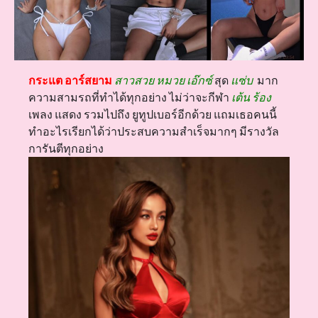
กระแต อาร์สยาม
สาวสวย
หมวย
เอ๊กซ์
สุด
แซ่บ
มาก
ความสามรถที่ทำได้ทุกอย่าง ไม่ว่าจะกีฬา
เต้น
ร้อง
เพลง แสดง รวมไปถึง ยูทูปเบอร์อีกด้วย แถมเธอคนนี้
ทำอะไรเรียกได้ว่าประสบความสำเร็จมากๆ มีรางวัล
การันตีทุกอย่าง