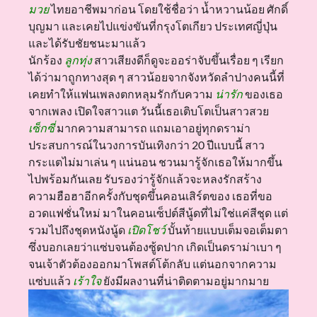
มวย
ไทยอาชีพมาก่อน โดยใช้ชื่อว่า น้ำหวานน้อย ศักดิ์
บุญมา และเคยไปแข่งขันที่กรุงโตเกียว ประเทศญี่ปุ่น
และได้รับชัยชนะมาแล้ว
นักร้อง
ลูกทุ่ง
สาวเสียงดีก็ดูจะออร่าจับขึ้นเรื่อย ๆ เรียก
ได้ว่ามาถูกทางสุด ๆ สาวน้อยจากจังหวัดลำปางคนนี้ที่
เคยทำให้แฟนเพลงตกหลุมรักกับความ
น่ารัก
ของเธอ
จากเพลง เปิดใจสาวแต วันนี้เธอเติบโตเป็นสาวสวย
เซ็กซี่
มากความสามารถ แถมเอาอยู่ทุกดราม่า
ประสบการณ์ในวงการบันเทิงกว่า 20 ปีแบบนี้ สาว
กระแตไม่มาเล่น ๆ แน่นอน ชวนมารู้จักเธอให้มากขึ้น
ไปพร้อมกันเลย รับรองว่ารู้จักแล้วจะหลงรักสร้าง
ความฮือฮาอีกครั้งกับชุดขึ้นคอนเสิร์ตของ เธอที่ขอ
อวดแฟชั่นใหม่ มาในคอนเซ็ปต์สีนู้ดที่ไม่ใช่แค่สีชุด แต่
รวมไปถึงชุดหนังนู้ด
เปิดโชว์
บั้นท้ายแบบเต็มจอเต็มตา
ซึ่งบอกเลยว่าแซ่บจนต้องซู้ดปาก เกิดเป็นดราม่าเบา ๆ
จนเจ้าตัวต้องออกมาโพสต์โต้กลับ แต่นอกจากความ
แซ่บแล้ว
เร้าใจ
ยังมีผลงานที่น่าติดตามอยู่มากมาย