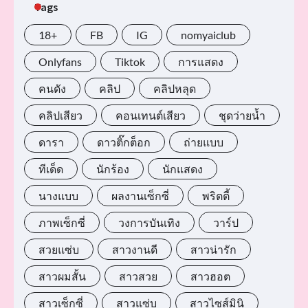
Tags
18+
FB
IG
nomyaiclub
Onlyfans
Tiktok
การแสดง
คนดัง
คลิป
คลิปหลุด
คลิปเสียว
คอนเทนต์เสียว
ชุดว่ายน้ำ
ดารา
ดาวติ๊กต็อก
ถ่ายแบบ
ทีเด็ด
นักร้อง
นักแสดง
นางแบบ
ผลงานเซ็กซี่
พริตตี้
ภาพเซ็กซี่
วงการบันเทิง
วาร์ป
สวยแซ่บ
สาวงานดี
สาวน่ารัก
สาวผมสั้น
สาวสวย
สาวฮอต
สาวเซ็กซี่
สาวแซ่บ
สาวไซส์มินิ