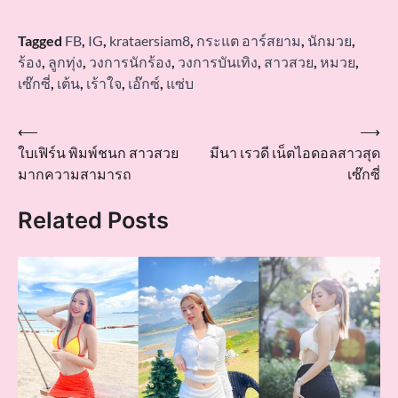
Tagged
FB
,
IG
,
krataersiam8
,
กระแต อาร์สยาม
,
นักมวย
,
ร้อง
,
ลูกทุ่ง
,
วงการนักร้อง
,
วงการบันเทิง
,
สาวสวย
,
หมวย
,
เซ๊กซี่
,
เต้น
,
เร้าใจ
,
เอ๊กซ์
,
แซ่บ
Post
⟵
⟶
ใบเฟิร์น พิมพ์ชนก สาวสวย
มีนา เรวดี เน็ตไอดอลสาวสุด
navigation
มากความสามารถ
เซ๊กซี่
Related Posts