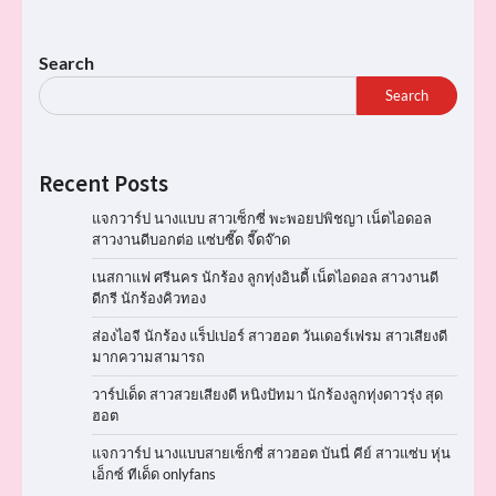
Search
Search
Recent Posts
แจกวาร์ป นางแบบ สาวเซ็กซี่ พะพอยปพิชญา เน็ตไอดอล
สาวงานดีบอกต่อ แซ่บซี๊ด จี๊ดจ๊าด
เนสกาแฟ ศรีนคร นักร้อง ลูกทุ่งอินดี้ เน็ตไอดอล สาวงานดี
ดีกรี นักร้องคิวทอง
ส่องไอจี นักร้อง แร็ปเปอร์ สาวฮอต วันเดอร์เฟรม สาวเสียงดี
มากความสามารถ
วาร์ปเด็ด สาวสวยเสียงดี หนิงปัทมา นักร้องลูกทุ่งดาวรุ่ง สุด
ฮอต
แจกวาร์ป นางแบบสายเซ็กซี่ สาวฮอต บันนี่ คีย์ สาวแซ่บ หุ่น
เอ็กซ์ ทีเด็ด onlyfans