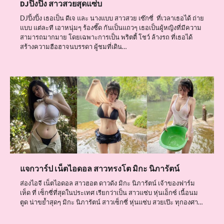
DJปิ้งปิ้ง สาวสวยสุดแซ่บ
DJปิ้งปิ้ง เธอเป็น ดีเจ และ นางแบบ สาวสวย เซ๊กซี่ ที่เวลาเธอได้ ถ่าย
แบบ แต่ละที เอาหนุ่มๆ ร้องซี๊ด กันเป็นแถวๆ เธอเป็นผู้หญิงที่มีความ
สามารถมากมาย โดยเฉพาะการเป็น พริตตี้ โชว์ ล้างรถ ที่เธอได้
สร้างความฮือฮาจนบรรดา ผู้ชมที่เดิน…
แจกวาร์ป เน็ตไอดอล สาวทรงโต มิกะ นิภารัตน์
ส่องไอจี เน็ตไอดอล สาวฮอต ดาวดัง มิกะ นิภารัตน์ เจ้าของฟาร์ม
เห็ด ที่ เซ็กซี่ที่สุดในประเทศ เรียกว่าเป็น สาวแซ่บ หุ่นเอ็กซ์ เนื้อนม
ตูด น่าขย้ำสุดๆ มิกะ นิภารัตน์ สาวเซ็กซี่ หุ่นแซ่บ สวยเป๊ะ ทุกองศา…