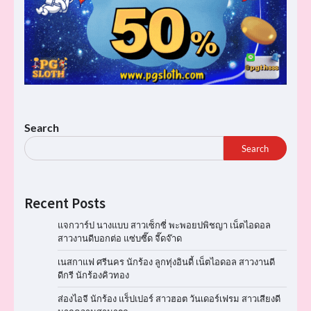
Search
Search
Recent Posts
แจกวาร์ป นางแบบ สาวเซ็กซี่ พะพอยปพิชญา เน็ตไอดอล
สาวงานดีบอกต่อ แซ่บซี๊ด จี๊ดจ๊าด
เนสกาแฟ ศรีนคร นักร้อง ลูกทุ่งอินดี้ เน็ตไอดอล สาวงานดี
ดีกรี นักร้องคิวทอง
ส่องไอจี นักร้อง แร็ปเปอร์ สาวฮอต วันเดอร์เฟรม สาวเสียงดี