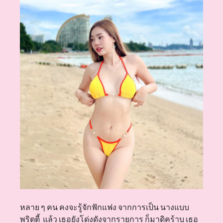
หลาย ๆ คน คงจะรู้จักฟักแฟง จากการเป็น นางแบบ
พริตตี้ แล้ว เธอยังโด่งดังจากรายการ ก็มาดิคร้าบ เธอ