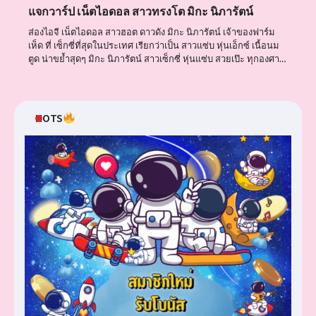
แจกวาร์ป เน็ตไอดอล สาวทรงโต มิกะ นิภารัตน์
ส่องไอจี เน็ตไอดอล สาวฮอต ดาวดัง มิกะ นิภารัตน์ เจ้าของฟาร์ม
เห็ด ที่ เซ็กซี่ที่สุดในประเทศ เรียกว่าเป็น สาวแซ่บ หุ่นเอ็กซ์ เนื้อนม
ตูด น่าขย้ำสุดๆ มิกะ นิภารัตน์ สาวเซ็กซี่ หุ่นแซ่บ สวยเป๊ะ ทุกองศา…
HOTS