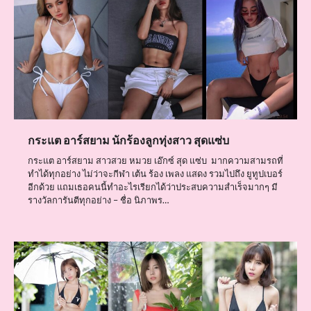
กระแต อาร์สยาม นักร้องลูกทุ่งสาว สุดแซ่บ
กระแต อาร์สยาม สาวสวย หมวย เอ๊กซ์ สุด แซ่บ มากความสามรถที่
ทำได้ทุกอย่าง ไม่ว่าจะกีฬา เต้น ร้อง เพลง แสดง รวมไปถึง ยูทูปเบอร์
อีกด้วย แถมเธอคนนี้ทำอะไรเรียกได้ว่าประสบความสำเร็จมากๆ มี
รางวัลการันตีทุกอย่าง – ชื่อ นิภาพร…