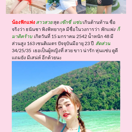
น้องฟักแฟง
สาวสวย
สุด
เซ๊กซี่
แซ่บ
เกินต้านท้าน ชื่อ
จริงว่า ธนันชา พิงพิทยากุล มีชื่อในวงการว่า
ฟักแฟง
ก็
มาดิคร้าบ
เกิดวันที่ 15 มกราคม 2542 น้ำหนัก 48 มี
ส่วนสูง 163 เซนติเมตร ปัจจุบันมีอายุ 23 ปี
สัดส่วน
34/25/35 เธอเป็นผู้หญิงที่ สวย ขาว น่ารัก หุ่นแซ่บ ดูดี
แถมยัง มีเสน่ห์ อีกด้วยนะ