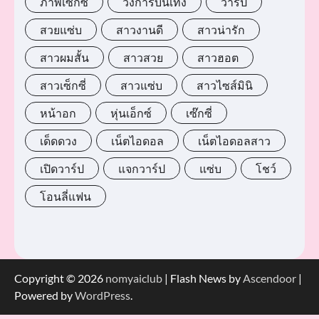
ภาพเซ็กซี่
วงการบันเทิง
วาร์ป
สวยแซ่บ
สาวงานดี
สาวน่ารัก
สาวผมสั้น
สาวสวย
สาวฮอต
สาวเซ็กซี่
สาวแซ่บ
สาวไซส์มินิ
หน้าอก
หุ่นเอ็กซ์
เซ๊กซี่
เด็ดดวง
เน็ตไอดอล
เน็ตไอดอลสาว
เปิดวาร์ป
แจกวาร์ป
แซ่บ
โชว์
โอนลี่แฟน
Copyright © 2026
nomyaiclub
| Flash News by
Ascendoor
|
Powered by
WordPress
.