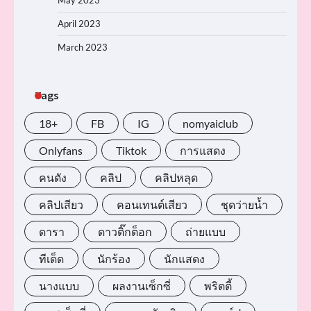
May 2023
April 2023
March 2023
Tags
18+
FB
IG
nomyaiclub
Onlyfans
Tiktok
การแสดง
คนดัง
คลิป
คลิปหลุด
คลิปเสียว
คอนเทนต์เสียว
ชุดว่ายน้ำ
ดารา
ดาวติ๊กต็อก
ถ่ายแบบ
ทีเด็ด
นักร้อง
นักแสดง
นางแบบ
ผลงานเซ็กซี่
พริตตี้