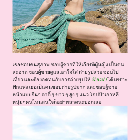
เธอชอบคนสุภาพ ชอบผู้ชายที่ให้เกียรติผู้หญิง เป็นคน
สะอาด ชอบผู้ชายดูแลเอาใจใส่ ถ่ายรูปสวย ชอบไป
เที่ยว และต้องอดทนกับการถ่ายรูปให้
ฟังแฟง
ได้ เพราะ
ฟักแฟง เธอเป็นคนชอบถ่ายรูปมาก และชอบผู้ชาย
หน้าแบบจีนๆ ตาตี๋ ๆ ขาว ๆ สูง ๆ แนว โอปป้าเกาหลี
หนุ่มๆคนไหนสนใจก็อย่าพลาดนะบอกเลย