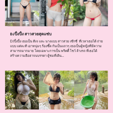
DJปิ้งปิ้ง สาวสวยสุดแซ่บ
DJปิ้งปิ้ง เธอเป็น ดีเจ และ นางแบบ สาวสวย เซ๊กซี่ ที่เวลาเธอได้ ถ่าย
แบบ แต่ละที เอาหนุ่มๆ ร้องซี๊ด กันเป็นแถวๆ เธอเป็นผู้หญิงที่มีความ
สามารถมากมาย โดยเฉพาะการเป็น พริตตี้ โชว์ ล้างรถ ที่เธอได้
สร้างความฮือฮาจนบรรดา ผู้ชมที่เดิน…