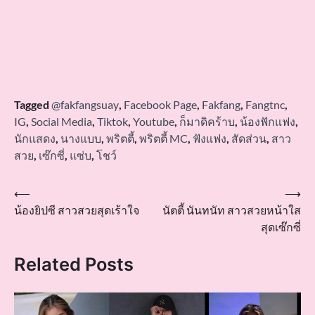
Tagged
@fakfangsuay
,
Facebook Page
,
Fakfang
,
Fangtnc
,
IG
,
Social Media
,
Tiktok
,
Youtube
,
ก็มาดิคร้าบ
,
น้องฟักแฟง
,
นักแสดง
,
นางแบบ
,
พริตตี้
,
พริตตี้ MC
,
ฟังแฟง
,
สัดส่วน
,
สาว
สวย
,
เซ๊กซี่
,
แซ่บ
,
โชว์
Post
⟵
⟶
น้องยิปซี สาวสวยสุดเร้าใจ
นัตตี้ นันทนัท สาวสวยหน้าใส
navigation
สุดเซ๊กซี่
Related Posts