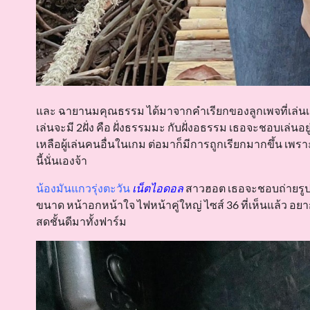
และ ฉายานมคุณธรรม ได้มาจากคำเรียกของลูกเพจที่เล่นเกมตั
เล่นจะมี 2ฝั่ง คือ ฝั่งธรรมมะ กับฝั่งอธรรม เธอจะชอบเล่
เหลือผู้เล่นคนอื่นในเกม ต่อมาก็มีการถูกเรียกมากขึ้น เพร
นี้นั่นเองจ้า
น้องมันแกวรุ่งตะวัน
เน็ตไอดอล
สาวฮอต เธอจะชอบถ่ายรูป แ
ขนาด หน้าอกหน้าใจ ไฟหน้าคู่ใหญ่ ไซส์ 36 ที่เห็นแล้ว อ
สดชั้นดีมาทั้งฟาร์ม