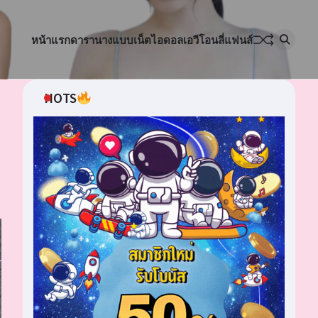
หน้าแรก
ดารา
นางแบบ
เน็ตไอดอล
เอวี
โอนลี่แฟนส์
HOTS