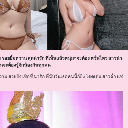
รอยยิ้มหวาน สุดน่ารัก ที่เห็นแล้วหนุ่มๆจะต้อง หวั่นไหว สาวน่า
นั้นจะต้องรู้จักน้องกันทุกคน
ม สวยปัง เซ็กซี่ น่ารัก ที่นับวันเธอคนนี้ก็ยิ่ง โดดเด่น สาวฉ่ำ แซ่