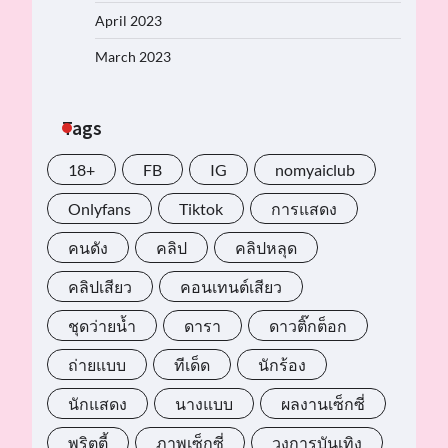
April 2023
March 2023
Tags
18+
FB
IG
nomyaiclub
Onlyfans
Tiktok
การแสดง
คนดัง
คลิป
คลิปหลุด
คลิปเสียว
คอนเทนต์เสียว
ชุดว่ายน้ำ
ดารา
ดาวติ๊กต็อก
ถ่ายแบบ
ทีเด็ด
นักร้อง
นักแสดง
นางแบบ
ผลงานเซ็กซี่
พริตตี้
ภาพเซ็กซี่
วงการบันเทิง