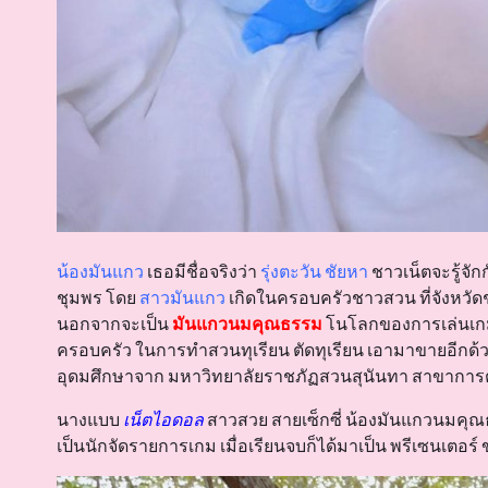
น้องมันแกว
เธอมีชื่อจริงว่า
รุ่งตะวัน ชัยหา
ชาวเน็ตจะรู้จั
ชุมพร โดย
สาวมันแกว
เกิดในครอบครัวชาวสวน ที่จังหวัดชุ
นอกจากจะเป็น
มันแกวนมคุณธรรม
โนโลกของการเล่นเกมแ
ครอบครัว ในการทำสวนทุเรียน ตัดทุเรียน เอามาขายอีกด้
อุดมศึกษาจาก มหาวิทยาลัยราชภัฏสวนสุนันทา สาขากา
นางแบบ
เน็ตไอดอล
สาวสวย สายเซ็กซี่ น้องมันแกวนมคุณธรรม
เป็นนักจัดรายการเกม เมื่อเรียนจบก็ได้มาเป็น พรีเซนเตอร์ 