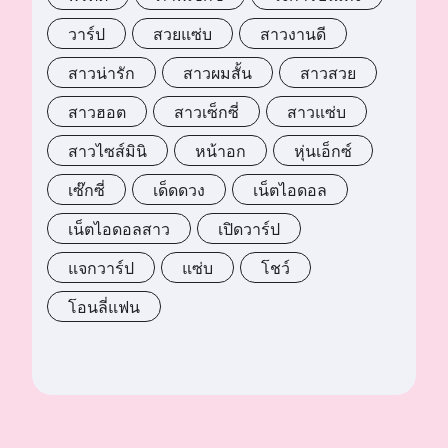
วาร์ป
สวยแซ่บ
สาวงานดี
สาวน่ารัก
สาวผมสั้น
สาวสวย
สาวฮอต
สาวเซ็กซี่
สาวแซ่บ
สาวไซส์มินิ
หน้าอก
หุ่นเอ็กซ์
เซ๊กซี่
เด็ดดวง
เน็ตไอดอล
เน็ตไอดอลสาว
เปิดวาร์ป
แจกวาร์ป
แซ่บ
โชว์
โอนลี่แฟน