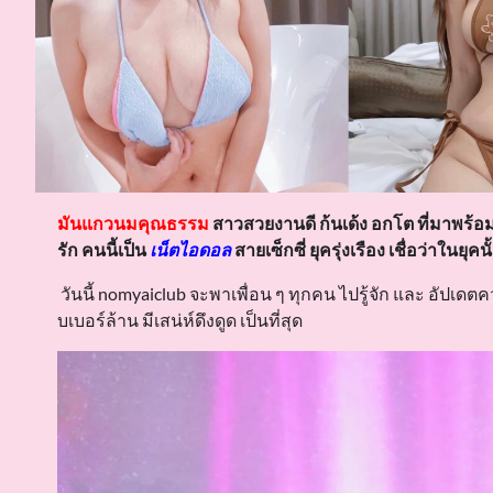
มันแกวนมคุณธรรม
สาวสวยงานดี ก้นเด้ง อกโต ที่มาพร้อม 
รัก คนนี้เป็น
เน็ตไอดอล
สายเซ็กซี่ ยุครุ่งเรือง เชื่อว่าในยุค
วันนี้ nomyaiclub จะพาเพื่อน ๆ ทุกคน ไปรู้จัก และ อัปเดตควา
บเบอร์ล้าน มีเสน่ห์ดึงดูด เป็นที่สุด